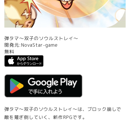
弾タマ～双子のソウルストレイ～
開発元:
NovaStar-game
無料
弾タマ～双子のソウルストレイ～は、ブロック崩しで
敵を薙ぎ倒していく、新作RPGです。