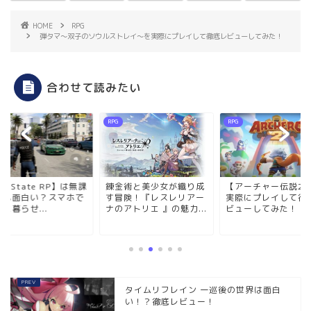
HOME
RPG
弾タマ～双子のソウルストレイ～を実際にプレイして徹底レビューしてみた！
合わせて読みたい
RPG
RPG
neState RP】は無課
錬金術と美少女が織り成
【アーチャー伝説2
でも面白い？スマホで
す冒険！『レスレリアー
実際にプレイして徹
に暮らせ...
ナのアトリエ 』の魅力...
ビューしてみた！
タイムリフレイン 一巡後の世界は面白
い！？徹底レビュー！