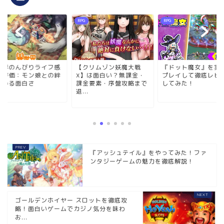
RPG
RPG
世界のんびりライフ感
【クリムゾン妖魔大戦
『ドット魔女』を実
と評価：モン娘との絆
X】は面白い？無課金・
プレイして徹底レビ
深める面白さ
課金要素・序盤攻略まで
してみた！
退...
『アッシュテイル』をやってみた！ファ
ンタジーゲームの魅力を徹底解説！
ゴールデンホイヤー スロットを徹底攻
略！面白いゲームでカジノ気分を味わ
お...