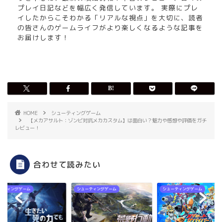
プレイ日記などを幅広く発信しています。 実際にプレ
イしたからこそわかる「リアルな視点」を大切に、読者
の皆さんのゲームライフがより楽しくなるような記事を
お届けします！
HOME
シューティングゲーム
【メカアサルト：ゾンビ対抗メカカスタム】は面白い？魅力や感想や評価をガチ
レビュー！
合わせて読みたい
ーティングゲーム
シューティングゲーム
シューティングゲーム