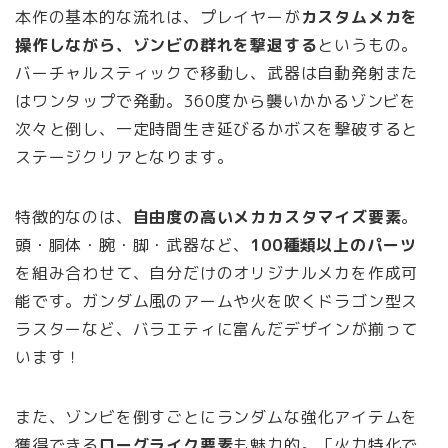
本作の基本的な流れは、プレイヤーが
カスタムメカを
操作しながら、ゾンビの群れを撃退する
というもの。
バーチャルスティックで移動し、武器は自動発射また
はワンタップで発動。360度から襲いかかるゾンビを
次々と倒し、一定時間生き延びるかボスを撃破すると
ステージクリアとなります。
特徴的なのは、
自由度の高いメカカスタマイズ要素
。
頭・胴体・腕・脚・武器など、
100種類以上のパーツ
を組み合わせて、自分だけのオリジナルメカを作成可
能です。ガンダム風のアームや火を吹くドラゴン型ス
ラスターなど、バラエティに富んだデザインが揃って
います！
また、ゾンビを倒すごとにランダムな強化アイテムを
獲得できる
ローグライク要素
も魅力的。「火力特化で