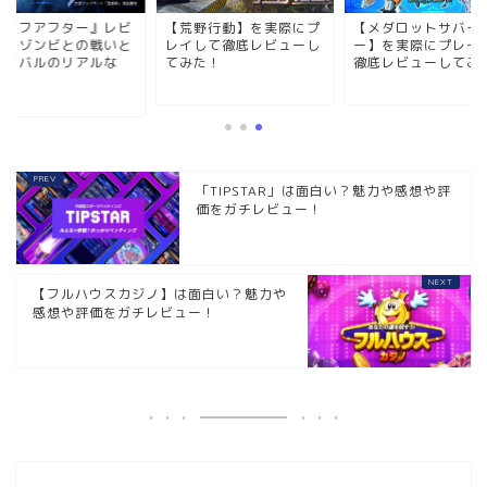
ライフアフター』レビ
【荒野行動】を実際にプ
【メダロットサバイ
ー！ゾンビとの戦いと
レイして徹底レビューし
ー】を実際にプレイ
バイバルのリアルな
てみた！
徹底レビューしてみ
.
「TIPSTAR」は面白い？魅力や感想や評
価をガチレビュー！
【フルハウスカジノ】は面白い？魅力や
感想や評価をガチレビュー！